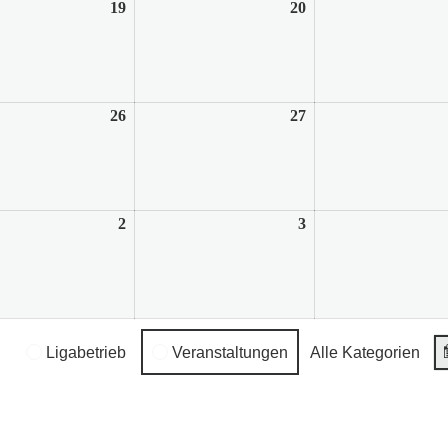
19
19.
20
20.
August
August
2026
2026
26
26.
27
27.
August
August
2026
2026
2
2.
3
3.
ber
September
September
2026
2026
l
Ligabetrieb
Veranstaltungen
Alle Kategorien