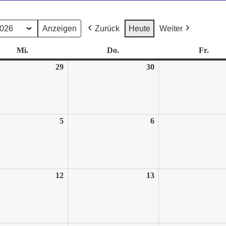
Zurück
Heute
Weiter
Mi.
Mittwoch
Do.
Donnerstag
Fr.
Frei
29
29.
30
30.
Juli
Juli
2026
2026
5
5.
6
6.
August
August
2026
2026
12
12.
13
13.
August
August
2026
2026