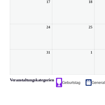
17
17.
18
18.
August
August
2026
2026
24
24.
25
25.
August
August
2026
2026
31
31.
1
1.
August
Septem
2026
2026
Veranstaltungskategorien
Geburtstag
Genera