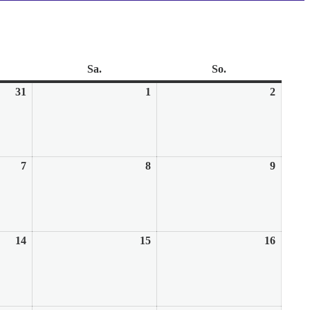
tag
Sa.
Samstag
So.
Sonntag
31
31.
1
1.
2
2.
Juli
August
August
2026
2026
2026
7
7.
8
8.
9
9.
August
August
August
2026
2026
2026
14
14.
15
15.
16
16.
August
August
August
2026
2026
2026