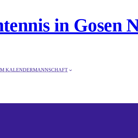
htennis in Gosen 
M KALENDER
MANNSCHAFT