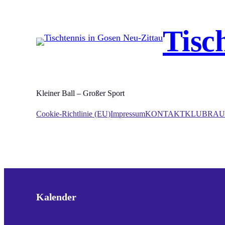
Zum
Inhalt
Tisc
springen
Kleiner Ball – Großer Sport
Cookie-Richtlinie (EU)
Impressum
KONTAKT
KLUBRAU
Kalender